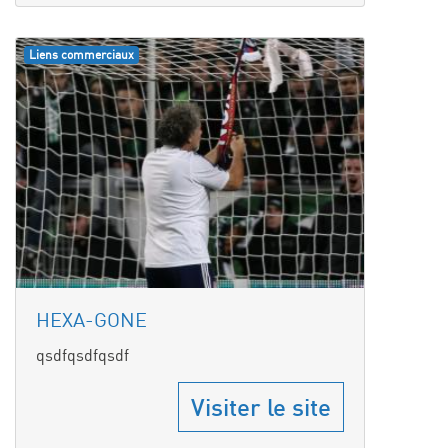
Liens commerciaux
HEXA-GONE
qsdfqsdfqsdf
Visiter le site